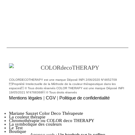
COLORDECOTHERAPY est une marque Déposé INPI 2/06/2020 N°4652709
Propriété Intelectuelle de la Méthode de la couleur thérapeutique dans les
espaces © Tous droits réservés COLOR THERAPY est une marque Déposé INPI
19/05/2021 N°4768368 © Tous droits réservés
Mentions légales
|
CGV
|
Politique de confidentialité
Mariane Sauzet Color Deco Thérapeute
La couleur thérapie
Chromothérapie ou COLOR deco THERAPY
La symbolique des couleurs
Le Test
Boutique
Agence web :
Un baobab sur la colline